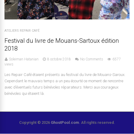
ATELIERS REPAIR CAFÉ
Festival du livre de Mouans-Sartoux édition
2018
Soleiman Hatanian
8 octobre 2018
No Comments
6577
views
Les Repair Café étaient présents au festival du livre de Mouans-Saroux.
Cependant le mauvais temps a un peu écourté ce moment de rencontre
avec d’éventuels futurs bénévoles réparateurs. Merci aux courageux
bénévoles qui étaient là.
Copyright © 2026
GhostPool.com
. All rights reserved.